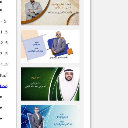
5 - الخبر والإنشاء: تأطير وتعريف
5. 1. التأصيل النظري لمبحث الخبر والإنشاء: (أبحاث المتكلمين- أبـحاث البلاغين والنقاد وأهل الأدب).
5. 2 مفهوم الخبر: ( التعريف- الأنواع- المؤكدات- الأغراض الحقيقية والمجازية.
5. 3 مفهوم الإنشاء: (التعريف والأقسام).
5. 4. مباحث الإنشاء الطلبي: دراسة في التراكيب والدلالات
أسال
مصاد