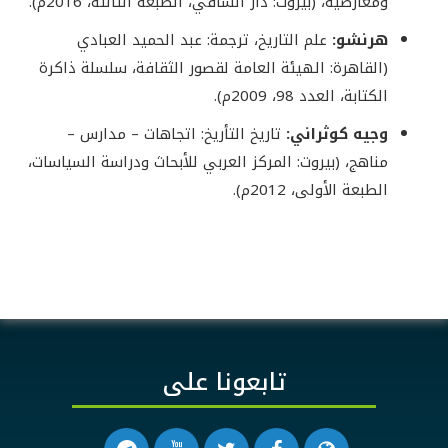
ومعارضيه، (بيروت: دار الساقي، الطبعة الثالثة، 2016م).
هرنشو:
علم التاريخ، ترجمة: عبد الحميد العبادي
(القاهرة: الهيئة العامة لقصور الثقافة، سلسلة ذاكرة
الكتابة، العدد 98، 2009م).
وجيه كوثراني:
تاريخ التأريخ: اتجاهات – مدارس –
مناهج، (بيروت: المركز العربي للأبحاث ودراسة السياسات،
الطبعة الأولى، 2012م).
تابعونا على