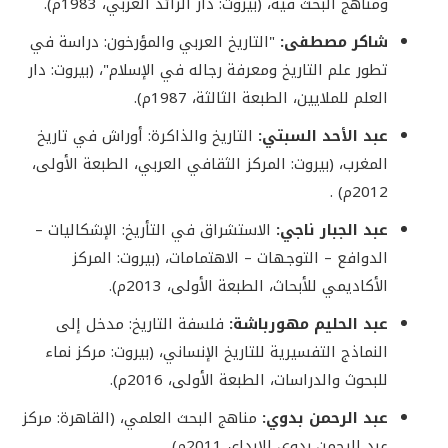
ومناهج البحث فيه، (بيروت: دار الرائد العربي، 1983م).
شاكر مصطفى:
"التاريخ العربي والمؤرخون: دراسة في
تطور علم التاريخ ومعرفة رجاله في الإسلام"، (بيروت: دار
العلم للملايين، الطبعة الثالثة، 1987م).
عبد الأحد السبتي:
التاريخ والذاكرة: أوراش في تاريخ
المغرب، (بيروت: المركز الثقافي العربي، الطبعة الأولى،
2012م) .
عبد الجبار ناجي:
الاستشراق في التأريخ: الإشكاليات –
الدوافع – التوجهات – الاهتمامات، (بيروت: المركز
الأكاديمي للأبحاث، الطبعة الأولى، 2013م).
عبد الحليم مهورباشة:
فلسفة التاريخ: مدخل إلى
النماذج التفسيرية للتاريخ الإنساني، (بيروت: مركز نماء
للبحوث والدراسات، الطبعة الأولى، 2016م).
عبد الرحمن بدوي:
مناهج البحث العلمي، (القاهرة: مركز
عبد الرحمن بدوي للإبداع، 2011م).