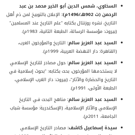
السخاوي، شمس الدين أبو الخير محمد بن عبد
الرحمن (ت 902هـ/1496م):
الإعلان بالتوبيخ لمن ذم أهل
التاريخ، نشره روزنتال بكتابه "علم التاريخ عند المسلمين"
(بيروت: مؤسسة الرسالة، الطبعة الثانية، 1983م).
السيد عبد العزيز سالم:
التاريخ والمؤرخون العرب،
(القاهرة: دار النهضة العربية، 1999م).
السيد عبد العزيز سالم:
حول مصادر للتاريخ الإسلامي
لا يستخدمها المؤرخون، بحث بكتابه: "بحوث إسلامية في
التاريخ والحضارة والآثار"، (بيروت: دار الغرب الإسلامي،
الطبعة الأولى، 1991م).
السيد عبد العزيز سالم:
مناهج البحث في التاريخ
الإسلامي والآثار الإسلامية، (الإسكندرية: مؤسسة شباب
الجامعة، 2011م).
سيدة إسماعيل كاشف:
مصادر التاريخ الإسلامي