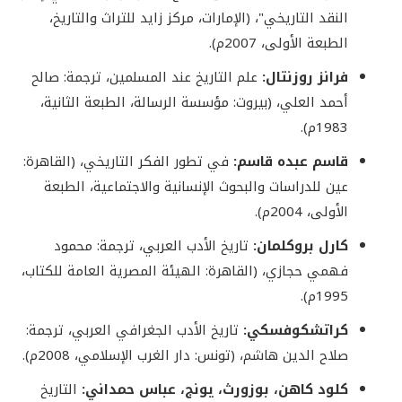
النقد التاريخي"، (الإمارات، مركز زايد للتراث والتاريخ،
الطبعة الأولى، 2007م).
فرانز روزنتال:
علم التاريخ عند المسلمين، ترجمة: صالح
أحمد العلي، (بيروت: مؤسسة الرسالة، الطبعة الثانية،
1983م).
قاسم عبده قاسم:
في تطور الفكر التاريخي، (القاهرة:
عين للدراسات والبحوث الإنسانية والاجتماعية، الطبعة
الأولى، 2004م).
كارل بروكلمان:
تاريخ الأدب العربي، ترجمة: محمود
فهمي حجازي، (القاهرة: الهيئة المصرية العامة للكتاب،
1995م).
كراتشكوفسكي:
تاريخ الأدب الجغرافي العربي، ترجمة:
صلاح الدين هاشم، (تونس: دار الغرب الإسلامي، 2008م).
كلود كاهن، بوزورث، يونج، عباس حمداني:
التاريخ