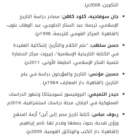
التكوين، 2008م).
جان سوفاجيه، كلود كاهن:
مصادر دراسة التاريخ
الإسلامي، ترجمة: عبد الستار الحلوجي، عبد الوهاب علوب،
(القاهرة: المركز القومي للترجمة، 1998م).
حسن سلهب:
"علم الكلام والتأريخ: إشكالية العقيدة
في الكتابة التاريخية الإسلامية"، (بيروت: مركز الحضارة
لتنمية الفكر الإسلامي، الطبعة الأولى، 2011م).
حسين مؤنس:
التاريخ والمؤرخون دراسة في علم
التاريخ، (القاهرة: دار المعارف، 1984م) .
حيدر التميمي:
البروفيسور تسوجيتاكا وتطور الدراسات
المملوكية في اليابان، مجلة دراسات استشراقية، 2016م.
رءوف عباس:
كتابة تاريخ مصر إلى أين؟ أزمة المنهج
ورؤى نقدية، بحوث جمعها وقدم لها: ناصر إبراهيم،
(القاهرة: دار الكتب والوثائق القومية، 2009م).