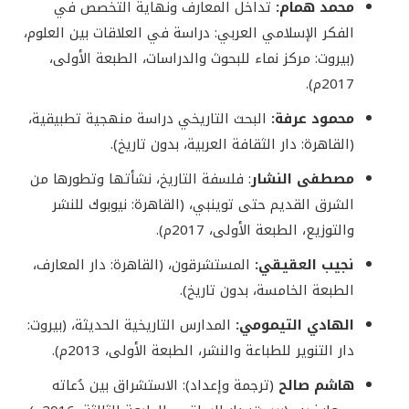
محمد همام:
تداخل المعارف ونهاية التخصص في
الفكر الإسلامي العربي: دراسة في العلاقات بين العلوم،
(بيروت: مركز نماء للبحوث والدراسات، الطبعة الأولى،
2017م).
محمود عرفة:
البحث التاريخي دراسة منهجية تطبيقية،
(القاهرة: دار الثقافة العربية، بدون تاريخ).
مصطفى النشار
: فلسفة التاريخ، نشأتها وتطورها من
الشرق القديم حتى توينبي، (القاهرة: نيوبوك للنشر
والتوزيع، الطبعة الأولى، 2017م).
نجيب العقيقي:
المستشرقون، (القاهرة: دار المعارف،
الطبعة الخامسة، بدون تاريخ).
الهادي التيمومي:
المدارس التاريخية الحديثة، (بيروت:
دار التنوير للطباعة والنشر، الطبعة الأولى، 2013م).
هاشم صالح
(ترجمة وإعداد): الاستشراق بين دُعاته