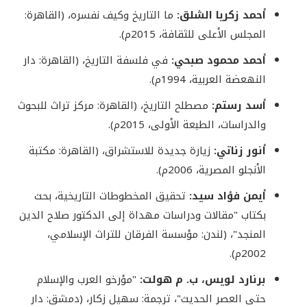
أحمد زكريا الشلق:
ما التاريخ وكيف نفسره، (القاهرة:
المجلس الأعلى للثقافة، 2015م).
أحمد محمود صبحي:
في فلسفة التاريخ، (القاهرة: دار
النهعضة العربية، 1994م).
أسد رستم:
مصطلح التاريخ، (القاهرة: مركز تراث للبحوث
والدراسات، الطبعة الأولى، 2015م).
أنور زناتي:
زيارة جديدة للاستشراق، (القاهرة: مكتبة
الأنجلو المصرية، 2006م).
أيمن فؤاد سيد:
تحقيق المخطوطات التاريخية، بحث
بكتاب "مقالات ودراسات مهداة إلى الدكتور صلاح الدين
المنجد"، (لندن: مؤسسة الفرقان للتراث الإسلامي،
2002م).
برنارد لويس، ب. م هولت:
"مؤرخو العرب والإسلام
حتى العصر الحديث"، ترجمة: سهيل زكار، (دمشق: دار