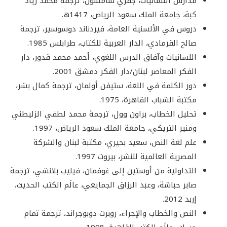
مدارس اللسانيات، جفري سامسون، ترجمة محمد زياد
كبة، جامعة الملك سعود الرياض، 1417ه.
دروس في الألسنية العامة، فيردناند دوسوسير، ترجمة
صالح القرمادي، الدار العربية للكتاب، طرابلس 1985.
اللسانيات وآفاق الدرس اللغوي، أحمد محمد قدور، دار
الفكر المعاصر لبنان/دار الفكر دمشق 2001.
دور الكلمة في اللغة، ستيفن أولمان، ترجمة كمال بشر،
مكتبة الشباب القاهرة، 1975.
تحليل الخطاب، براون وول، ترجمة محمد لطفي الزليطني
ومنير التريكي، جامعة الملك سعود الرياض، 1997.
علم لغة النص، سعيد بحيري، مكتبة لبنان والشركة
المصرية العالمية للنشر، بيروت 1997.
التداولية من أوستين إلى غوفمان، فيليب بلانشي، ترجمة
صابر حباشة، وعبد الرزاق الجمايعي، عالَم الكتب الحديث،
إربد 2012.
النص والخطاب والإجراء، روبرت دوبوجراند، ترجمة تمام